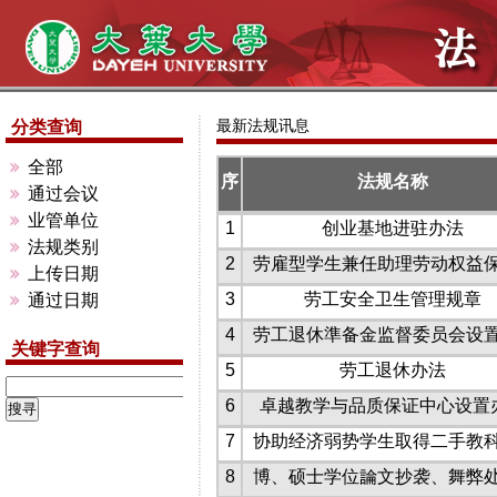
最新法规讯息
分类查询
全部
序
法规名称
通过会议
业管单位
1
创业基地进驻办法
法规类别
2
劳雇型学生兼任助理劳动权益保障
上传日期
3
劳工安全卫生管理规章
通过日期
4
劳工退休準备金监督委员会设置办
关键字查询
5
劳工退休办法
6
卓越教学与品质保证中心设置
7
协助经济弱势学生取得二手教科书
8
博、硕士学位論文抄袭、舞弊处理