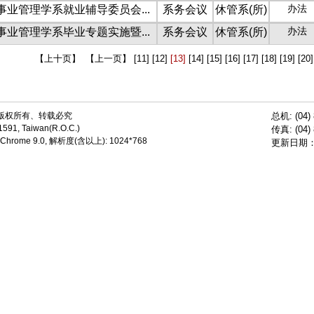
办法
事业管理学系就业辅导委员会...
系务会议
休管系(所)
办法
事业管理学系毕业专题实施暨...
系务会议
休管系(所)
【上十页】
【上一页】
[11]
[12]
[13]
[14]
[15]
[16]
[17]
[18]
[19]
[20
学版权所有、转载必究
总机: (04)
1591, Taiwan(R.O.C.)
传真: (04)
 Chrome 9.0, 解析度(含以上): 1024*768
更新日期：20