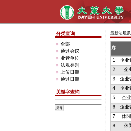
最新法规讯
分类查询
全部
序
通过会议
业管单位
1
企业
法规类别
2
企
上传日期
3
企业
通过日期
4
企业
关键字查询
5
企业
6
企业
7
休閒
8
休