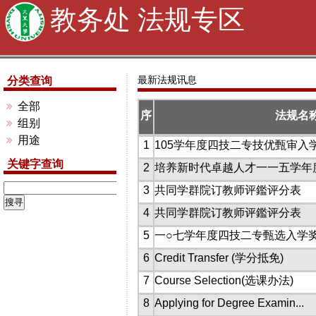
教务处 法规专区
最新法规讯息
分类查询
全部
序
法规名
组别
用途
1
105学年度四技二专技优甄审入
关键字查询
2
培养新时代卓越人才一一五学年
3
共同学群院订教师评鑑评分表
4
共同学群院订教师评鑑评分表
5
一○七学年度四技二专甄选入学
6
Credit Transfer (学分抵免)
7
Course Selection(选课办法)
8
Applying for Degree Examin...