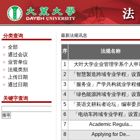
最新法规讯息
分类查询
全部
序
法规名称
通过会议
业管单位
1
大叶大学企业管理学系个人申请.
法规类别
2
「智慧製造跨域专业学程」设置办
上传日期
3
「服务业」产学共构就业学程修习
通过日期
4
「绿色能源跨域专业学程」设置办
关键字查询
5
「英语文耕耘者论坛」编审委员会
6
「电动车跨域专业学程」设置
7
Academic Regula...
8
Applying for De...